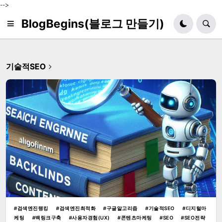
-->
BlogBegins(블로그 만들기)
기술적SEO
검색엔진랭킹
검색엔진최적화
구글알고리즘
기술적SEO
디지털마
케팅
백링크구축
사용자경험(UX)
콘텐츠마케팅
SEO
SEO전략